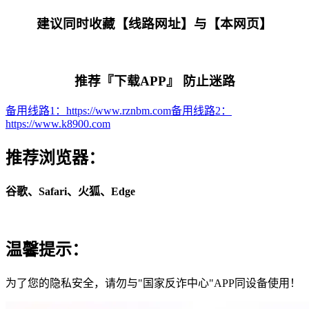
建议同时收藏【线路网址】与【本网页】
推荐『下载APP』 防止迷路
备用线路
1
：
https://www.rznbm.com
备用线路
2
：
https://www.k8900.com
推荐浏览器：
谷歌、Safari、火狐、Edge
温馨提示：
为了您的隐私安全，请勿与"国家反诈中心"APP同设备使用！