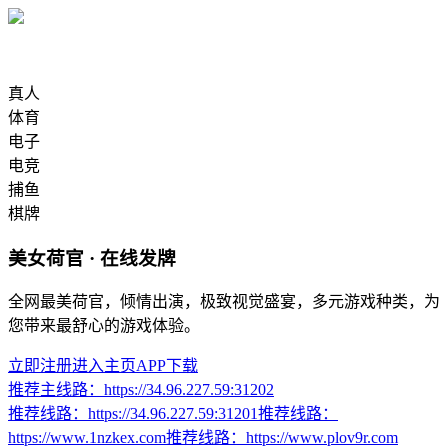
真人
体育
电子
电竞
捕鱼
棋牌
美女荷官 · 在线发牌
全网最美荷官，倾情出演，极致视觉盛宴，多元游戏种类，为
您带来最舒心的游戏体验。
立即注册
进入主页
APP下载
推荐主线路：
https://34.96.227.59:31202
推荐线路：
https://34.96.227.59:31201
推荐线路：
https://www.1nzkex.com
推荐线路：
https://www.plov9r.com