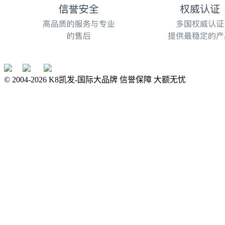
© 2004-
2026
K8凯发-国际大品牌 信誉保障 大额无忧