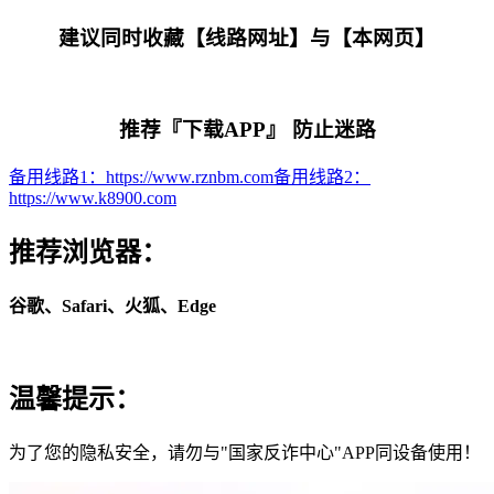
建议同时收藏【线路网址】与【本网页】
推荐『下载APP』 防止迷路
备用线路
1
：
https://www.rznbm.com
备用线路
2
：
https://www.k8900.com
推荐浏览器：
谷歌、Safari、火狐、Edge
温馨提示：
为了您的隐私安全，请勿与"国家反诈中心"APP同设备使用！