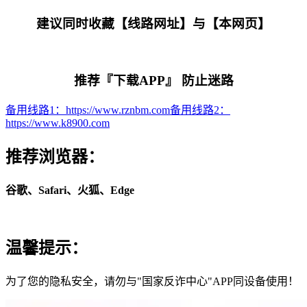
建议同时收藏【线路网址】与【本网页】
推荐『下载APP』 防止迷路
备用线路
1
：
https://www.rznbm.com
备用线路
2
：
https://www.k8900.com
推荐浏览器：
谷歌、Safari、火狐、Edge
温馨提示：
为了您的隐私安全，请勿与"国家反诈中心"APP同设备使用！