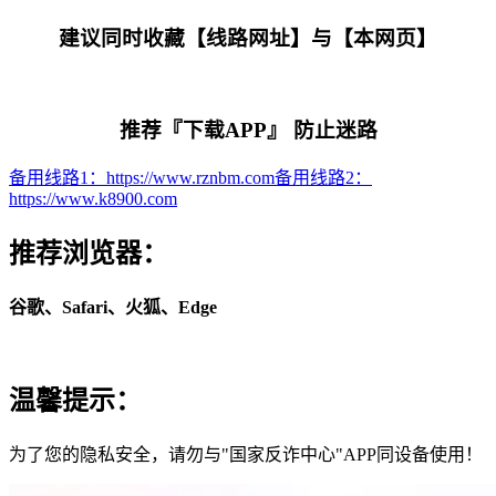
建议同时收藏【线路网址】与【本网页】
推荐『下载APP』 防止迷路
备用线路
1
：
https://www.rznbm.com
备用线路
2
：
https://www.k8900.com
推荐浏览器：
谷歌、Safari、火狐、Edge
温馨提示：
为了您的隐私安全，请勿与"国家反诈中心"APP同设备使用！