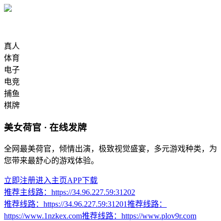
真人
体育
电子
电竞
捕鱼
棋牌
美女荷官 · 在线发牌
全网最美荷官，倾情出演，极致视觉盛宴，多元游戏种类，为
您带来最舒心的游戏体验。
立即注册
进入主页
APP下载
推荐主线路：
https://34.96.227.59:31202
推荐线路：
https://34.96.227.59:31201
推荐线路：
https://www.1nzkex.com
推荐线路：
https://www.plov9r.com