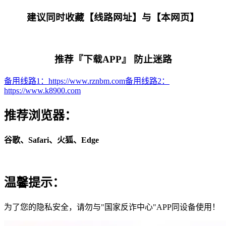
建议同时收藏【线路网址】与【本网页】
推荐『下载APP』 防止迷路
备用线路
1
：
https://www.rznbm.com
备用线路
2
：
https://www.k8900.com
推荐浏览器：
谷歌、Safari、火狐、Edge
温馨提示：
为了您的隐私安全，请勿与"国家反诈中心"APP同设备使用！