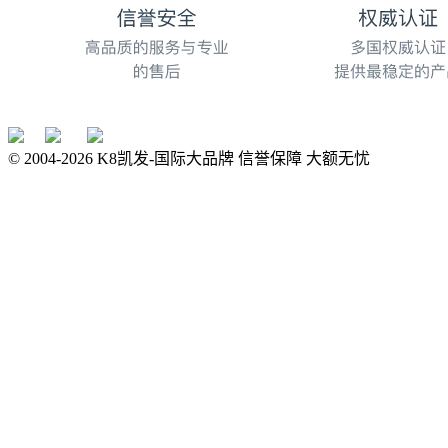
© 2004-
2026
K8凯发-国际大品牌 信誉保障 大额无忧