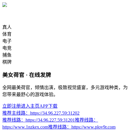
真人
体育
电子
电竞
捕鱼
棋牌
美女荷官 · 在线发牌
全网最美荷官，倾情出演，极致视觉盛宴，多元游戏种类，为
您带来最舒心的游戏体验。
立即注册
进入主页
APP下载
推荐主线路：
https://34.96.227.59:31202
推荐线路：
https://34.96.227.59:31201
推荐线路：
https://www.1nzkex.com
推荐线路：
https://www.plov9r.com