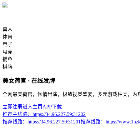
真人
体育
电子
电竞
捕鱼
棋牌
美女荷官 · 在线发牌
全网最美荷官，倾情出演，极致视觉盛宴，多元游戏种类，为
立即注册
进入主页
APP下载
推荐主线路：
https://34.96.227.59:31202
推荐线路：
https://34.96.227.59:31201
推荐线路：
https://www.1nz