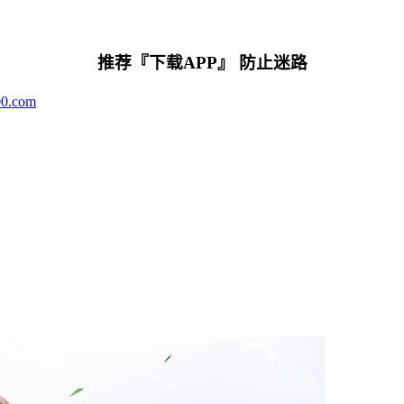
推荐『下载APP』 防止迷路
00.com