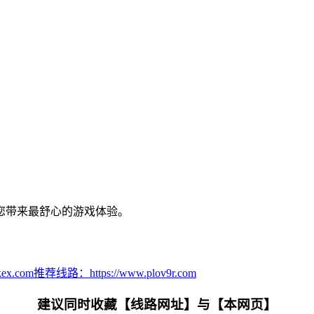
您带来最舒心的游戏体验。
kex.com
推荐线路：
https://www.plov9r.com
建议同时收藏【线路网址】与【本网页】