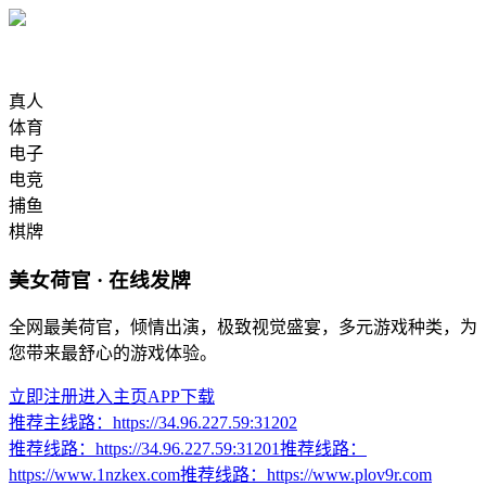
真人
体育
电子
电竞
捕鱼
棋牌
美女荷官 · 在线发牌
全网最美荷官，倾情出演，极致视觉盛宴，多元游戏种类，为
您带来最舒心的游戏体验。
立即注册
进入主页
APP下载
推荐主线路：
https://34.96.227.59:31202
推荐线路：
https://34.96.227.59:31201
推荐线路：
https://www.1nzkex.com
推荐线路：
https://www.plov9r.com