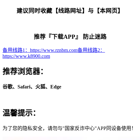
建议同时收藏【线路网址】与【本网页】
推荐『下载APP』 防止迷路
备用线路
1
：
https://www.rznbm.com
备用线路
2
：
https://www.k8900.com
推荐浏览器：
谷歌、Safari、火狐、Edge
温馨提示：
为了您的隐私安全，请勿与"国家反诈中心"APP同设备使用！