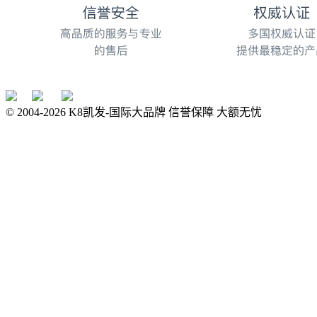
© 2004-
2026
K8凯发-国际大品牌 信誉保障 大额无忧