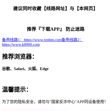
建议同时收藏【线路网址】与【本网页】
推荐『下载APP』 防止迷路
备用线路
1
：
https://www.rznbm.com
备用线路
2
：
https://www.k8900.com
推荐浏览器：
谷歌、Safari、火狐、Edge
温馨提示：
为了您的隐私安全，请勿与"国家反诈中心"APP同设备使用！