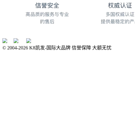
© 2004-
2026
K8凯发-国际大品牌 信誉保障 大额无忧