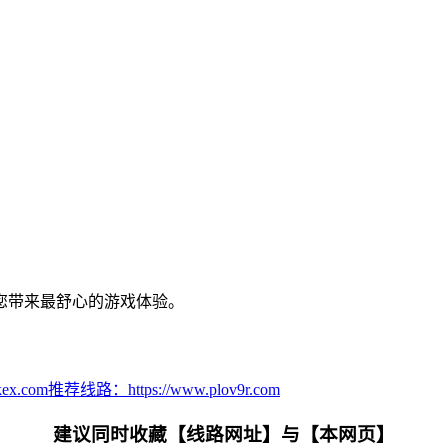
您带来最舒心的游戏体验。
kex.com
推荐线路：
https://www.plov9r.com
建议同时收藏【线路网址】与【本网页】