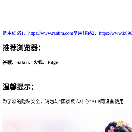
备用线路
1
：
https://www.rznbm.com
备用线路
2
：
https://www.k89
推荐浏览器：
谷歌、Safari、火狐、Edge
温馨提示：
为了您的隐私安全，请勿与"国家反诈中心"APP同设备使用！