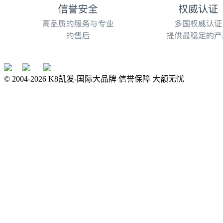
© 2004-
2026
K8凯发-国际大品牌 信誉保障 大额无忧