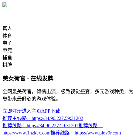
真人
体育
电子
电竞
捕鱼
棋牌
美女荷官 · 在线发牌
全网最美荷官，倾情出演，极致视觉盛宴，多元游戏种类，为
您带来最舒心的游戏体验。
立即注册
进入主页
APP下载
推荐主线路：
https://34.96.227.59:31202
推荐线路：
https://34.96.227.59:31201
推荐线路：
https://www.1nzkex.com
推荐线路：
https://www.plov9r.com