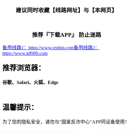
建议同时收藏【线路网址】与【本网页】
推荐『下载APP』 防止迷路
备用线路
1
：
https://www.rznbm.com
备用线路
2
：
https://www.k8900.com
推荐浏览器：
谷歌、Safari、火狐、Edge
温馨提示：
为了您的隐私安全，请勿与"国家反诈中心"APP同设备使用！