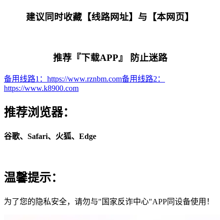
建议同时收藏【线路网址】与【本网页】
推荐『下载APP』 防止迷路
备用线路
1
：
https://www.rznbm.com
备用线路
2
：
https://www.k8900.com
推荐浏览器：
谷歌、Safari、火狐、Edge
温馨提示：
为了您的隐私安全，请勿与"国家反诈中心"APP同设备使用！