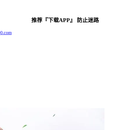
推荐『下载APP』 防止迷路
00.com