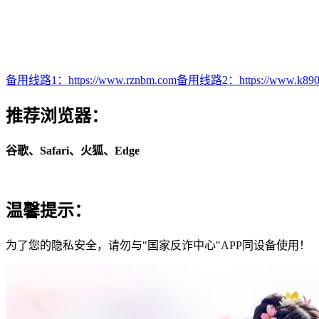
备用线路
1
：
https://www.rznbm.com
备用线路
2
：
https://www.k89
推荐浏览器：
谷歌、Safari、火狐、Edge
温馨提示：
为了您的隐私安全，请勿与"国家反诈中心"APP同设备使用！