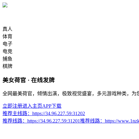
真人
体育
电子
电竞
捕鱼
棋牌
美女荷官 · 在线发牌
全网最美荷官，倾情出演，极致视觉盛宴，多元游戏种类，为
立即注册
进入主页
APP下载
推荐主线路：
https://34.96.227.59:31202
推荐线路：
https://34.96.227.59:31201
推荐线路：
https://www.1nz