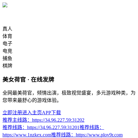
真人
体育
电子
电竞
捕鱼
棋牌
美女荷官 · 在线发牌
全网最美荷官，倾情出演，极致视觉盛宴，多元游戏种类，为
您带来最舒心的游戏体验。
立即注册
进入主页
APP下载
推荐主线路：
https://34.96.227.59:31202
推荐线路：
https://34.96.227.59:31201
推荐线路：
https://www.1nzkex.com
推荐线路：
https://www.plov9r.com