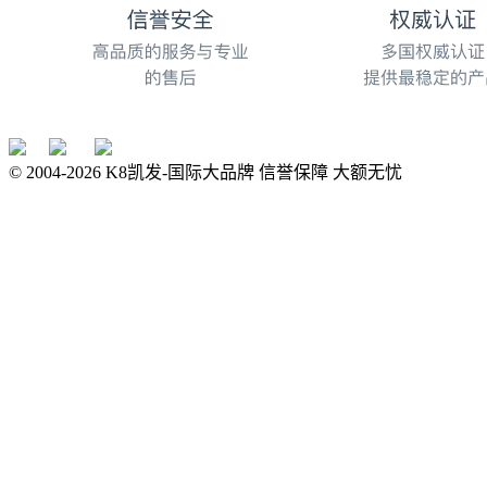
© 2004-
2026
K8凯发-国际大品牌 信誉保障 大额无忧