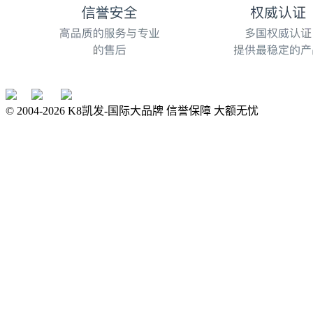
© 2004-
2026
K8凯发-国际大品牌 信誉保障 大额无忧