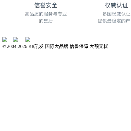
© 2004-
2026
K8凯发-国际大品牌 信誉保障 大额无忧