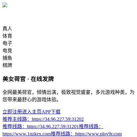
真人
体育
电子
电竞
捕鱼
棋牌
美女荷官 · 在线发牌
全网最美荷官，倾情出演，极致视觉盛宴，多元游戏种类，为
您带来最舒心的游戏体验。
立即注册
进入主页
APP下载
推荐主线路：
https://34.96.227.59:31202
推荐线路：
https://34.96.227.59:31201
推荐线路：
https://www.1nzkex.com
推荐线路：
https://www.plov9r.com